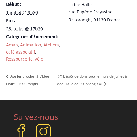
Début :
L’idée Halle
rue Eugène Freyssinet
1 juillet @ 9h30
Ris-orangis
,
91130
France
Fin :
26 juillet @ 17h30
Catégories d’Évènement:
Amap
,
Animation
,
Ateliers
,
café associatif
,
Ressourcerie
,
vélo
Atelier crochet à L’Idée
📦 Dépôt de dons tout le mois de juillet à
Halle – Ris Orangis
l’Idée Halle de Ris-orangis♻️
Suivez-nous