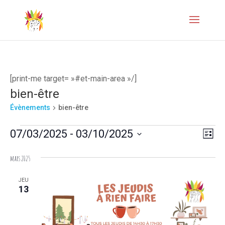
[print-me target= »#et-main-area »/]
bien-être
Évènements
bien-être
Évènements
Naviga
Navi
07/03/2025
 - 
03/10/2025
Liste
de
par
Sélectionnez
mars 2025
vues
une
consul
Évèn
date.
JEU
13