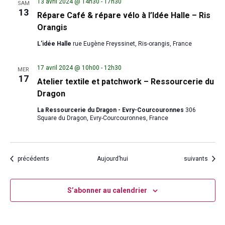
13 avril 2024 @ 14h30
-
17h30
SAM
13
Répare Café & répare vélo à l’Idée Halle – Ris
Orangis
L'idée Halle
rue Eugène Freyssinet, Ris-orangis, France
17 avril 2024 @ 10h00
-
12h30
MER
17
Atelier textile et patchwork – Ressourcerie du
Dragon
La Ressourcerie du Dragon - Evry-Courcouronnes
306
Square du Dragon, Evry-Courcouronnes, France
Évènements
Évènements
précédents
Aujourd’hui
suivants
S’abonner au calendrier