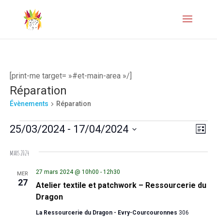
[print-me target= »#et-main-area »/]
Réparation
Évènements
Réparation
Évènements
Naviga
Navi
25/03/2024
 - 
17/04/2024
Liste
de
par
Sélectionnez
mars 2024
vues
une
consul
Évèn
date.
27 mars 2024 @ 10h00
-
12h30
MER
27
Atelier textile et patchwork – Ressourcerie du
Dragon
La Ressourcerie du Dragon - Evry-Courcouronnes
306