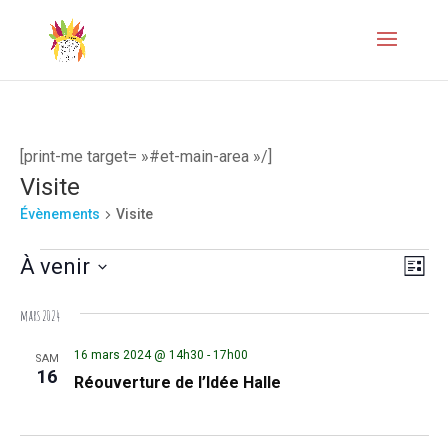
[print-me target= »#et-main-area »/]
Visite
Évènements
Visite
Évènements
Naviga
Navi
À venir
Liste
de
par
Sélectionnez
mars 2024
vues
une
consul
Évèn
date.
16 mars 2024 @ 14h30
-
17h00
SAM
16
Réouverture de l’Idée Halle