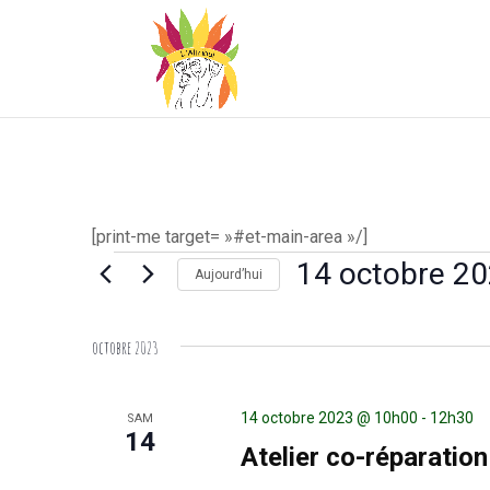
[print-me target= »#et-main-area »/]
Évènements
14 octobre 2
Aujourd’hui
Sélectionnez
une
octobre 2023
date.
14 octobre 2023 @ 10h00
-
12h30
SAM
14
Atelier co-réparation