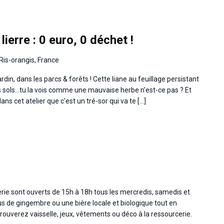
lierre : 0 euro, 0 déchet !
Ris-orangis, France
ardin, dans les parcs & forêts ! Cette liane au feuillage persistant
 sols...tu la vois comme une mauvaise herbe n'est-ce pas ? Et
ans cet atelier que c'est un tré-sor qui va te […]
cerie sont ouverts de 15h à 18h tous les mercredis, samedis et
s de gingembre ou une bière locale et biologique tout en
ouverez vaisselle, jeux, vêtements ou déco à la ressourcerie.