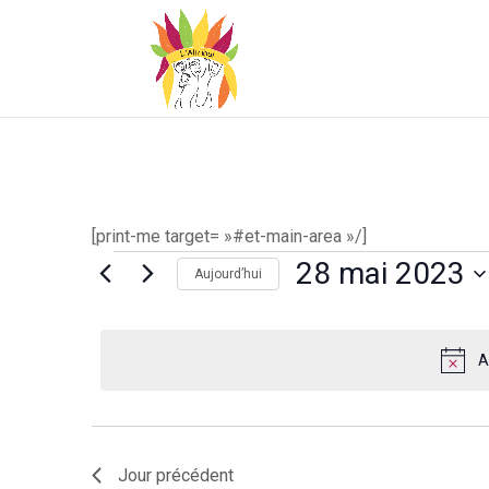
[print-me target= »#et-main-area »/]
Évènements
28 mai 2023
Aujourd’hui
for
Sélectionnez
une
28
A
date.
mai
2023
Jour précédent