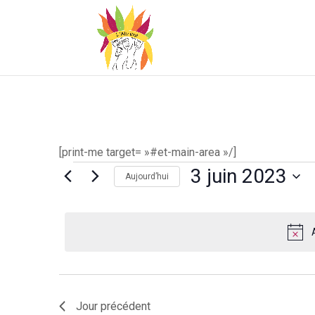
[print-me target= »#et-main-area »/]
Évènements
3 juin 2023
Aujourd’hui
for
Sélectionnez
une
3
date.
juin
2023
Jour précédent