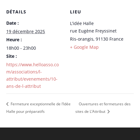
DÉTAILS
LIEU
Date :
L’idée Halle
rue Eugène Freyssinet
19 décembre 2025
Ris-orangis
,
91130
France
Heure :
+ Google Map
18h00 - 23h00
Site :
https://www.helloasso.co
m/associations/l-
attribut/evenements/10-
ans-de-l-attribut
Fermeture exceptionnelle de l’Idée
Ouvertures et fermetures des
Halle pour préparatifs
sites de L’Attribut