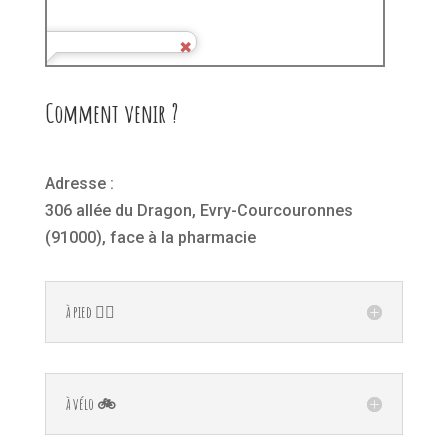
Comment venir ?
Adresse :
306 allée du Dragon, Evry-Courcouronnes
(91000), face à la pharmacie
à pied 🚶‍♂️
à vélo 🚲