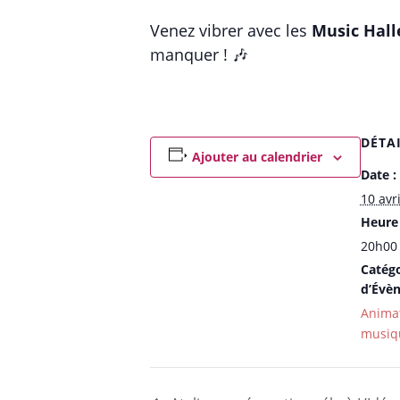
Venez vibrer avec les
Music Halle
manquer ! 🎶
DÉTA
Ajouter au calendrier
Date :
10 avri
Heure 
20h00 
Catégo
d’Évè
Anima
musiq