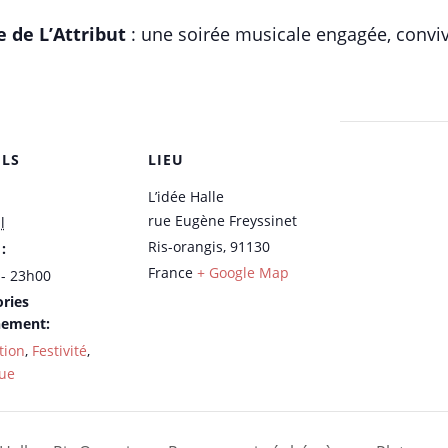
 de L’Attribut
: une soirée musicale engagée, convivi
ILS
LIEU
L’idée Halle
rue Eugène Freyssinet
l
Ris-orangis
,
91130
:
France
+ Google Map
- 23h00
ries
nement:
tion
,
Festivité
,
ue