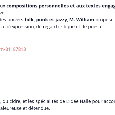
aux
compositions personnelles et aux textes enga
ve.
des univers
folk, punk et jazzy
,
M. William
propose u
e d’expression, de regard critique et de poésie.
am-81187813
X, du cidre, et les spécialités de L’Idée Halle pour a
aleureuse et détendue.