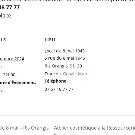
8 77 77
place
ILS
LIEU
Local du 8 mai 1945
5 rue du 8 mai 1945
cembre 2024
Ris Orangis
,
91130
:
France
+ Google Map
- 22h00
Téléphone
orie d’Évènement:
07 57 18 77 77
té
 du 8 mai – Ris Orangis
Atelier cosmétique à la Ressource