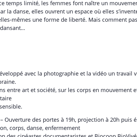
ce temps limité, les femmes font naître un mouvement
Par la danse, elles ouvrent un espace où elles s’inven
elles-mêmes une forme de liberté. Mais comment pass
 dansant…
 développé avec la photographie et la vidéo un travail
raine.
ions entre art et société, sur les corps en mouvement et
taire
sensible.
– Ouverture des portes à 19h, projection à 20h puis é
son, corps, danse, enfermement
ion des cinéastes documentaristes et Biocoop BioViv