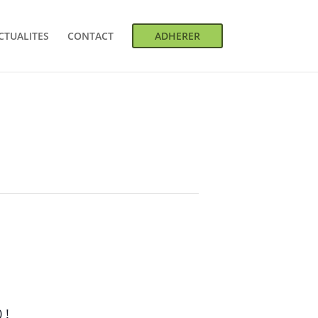
CTUALITES
CONTACT
ADHERER
 !