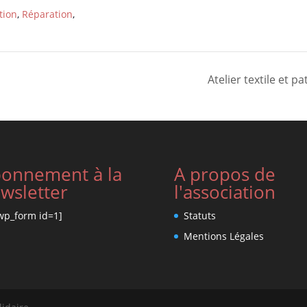
tion
,
Réparation
,
Atelier textile et
onnement à la
A propos de
wsletter
l'association
wp_form id=1]
Statuts
Mentions Légales