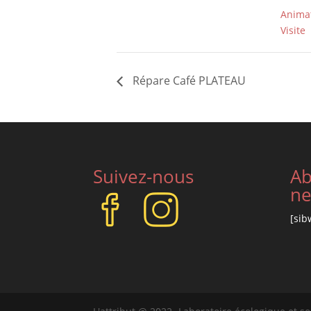
Anima
Visite
Répare Café PLATEAU
Suivez-nous
Ab
ne
[sib