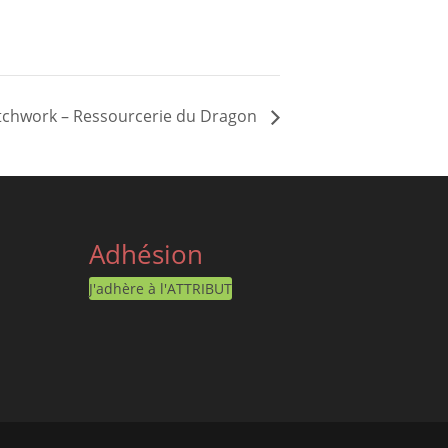
 patchwork – Ressourcerie du Dragon
Adhésion
J'adhère à l'ATTRIBUT