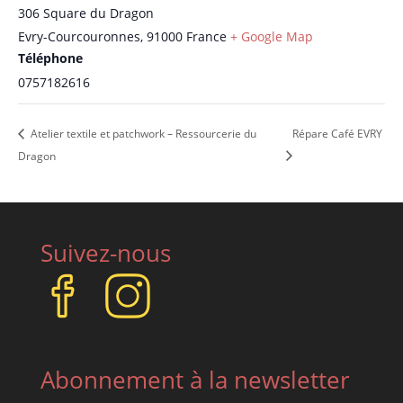
306 Square du Dragon
Evry-Courcouronnes
,
91000
France
+ Google Map
Téléphone
0757182616
Atelier textile et patchwork – Ressourcerie du
Répare Café EVRY
Dragon
Suivez-nous
Abonnement à la newsletter