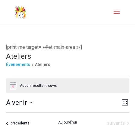
[print-me target= »#et-main-area »/]
Ateliers
Évènements
Ateliers
Évènements
Aucun résultat trouvé.
Notice
Naviga
Navi
À venir
Liste
de
par
Sélectionnez
vues
une
consul
Évènements
Aujourd’hui
suivants
Évènements
précédents
Évèn
date.