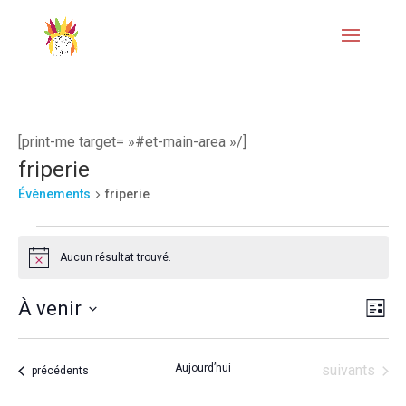
[print-me target= »#et-main-area »/]
friperie
Évènements
friperie
Évènements
Aucun résultat trouvé.
Notice
Naviga
Navi
À venir
Liste
de
par
Sélectionnez
vues
une
consul
Évènements
Aujourd’hui
suivants
Évènements
précédents
Évèn
date.