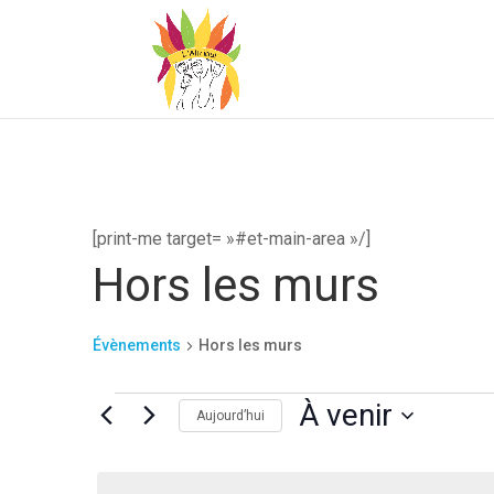
[print-me target= »#et-main-area »/]
Hors les murs
Évènements
Hors les murs
Évènements
À venir
Aujourd’hui
Sélectionnez
une