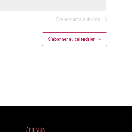
Évènement
Évènements
suivants
S’abonner au calendrier
Adhésion