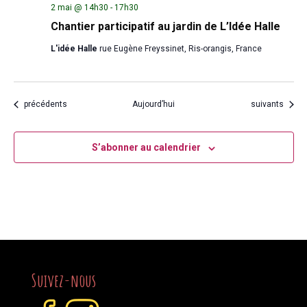
2 mai @ 14h30
-
17h30
Chantier participatif au jardin de L’Idée Halle
L'idée Halle
rue Eugène Freyssinet, Ris-orangis, France
Évènements
Évènements
précédents
Aujourd’hui
suivants
S’abonner au calendrier
Suivez-nous