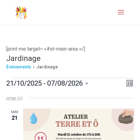
[print-me target= »#et-main-area »/]
Jardinage
Évènements
Jardinage
Évènements
Naviga
Navi
21/10/2025
 - 
07/08/2026
Liste
de
par
Sélectionnez
octobre 2025
vues
une
consul
Évèn
date.
MAR
21