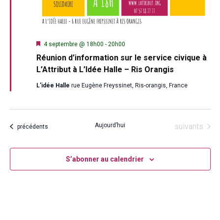
Mis
4 septembre @ 18h00
-
20h00
en
Réunion d’information sur le service civique à
avant
L’Attribut à L’Idée Halle – Ris Orangis
L'idée Halle
rue Eugène Freyssinet, Ris-orangis, France
Évènements
Aujourd’hui
suivants
Évènements
précédents
S’abonner au calendrier