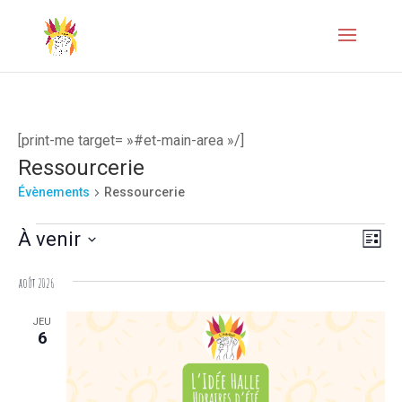
[print-me target= »#et-main-area »/]
Ressourcerie
Évènements
Ressourcerie
Évènements
Naviga
Navi
À venir
Liste
de
par
Sélectionnez
août 2026
vues
une
consul
Évèn
date.
JEU
6