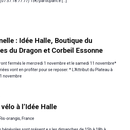
(07.57.18.77.77) 15€/particpant.e […]
elle : Idée Halle, Boutique du
ies du Dragon et Corbeil Essonne
seront fermés le mercredi 1 novembre et le samedi 11 novembre*
iées vont en profiter pour se reposer. * L'Attribut du Plateau à
 11 novembre
0
vélo à l’Idée Halle
Ris-orangis, France
os bénévoles sont présent.e.s les dimanches de 15h à 18h à