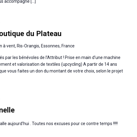
vous accompagne […]
0
boutique du Plateau
n à vent, Ris-Orangis, Essonnes, France
és par les bénévoles de l’Attribut ! Prise en main d’une machine
ent et valorisation de textiles (upcycling) A partir de 14 ans
fie que vous faites un don du montant de votre choix, selon le projet
0
nelle
lle aujourd’hui . Toutes nos excuses pour ce contre temps !!!!!