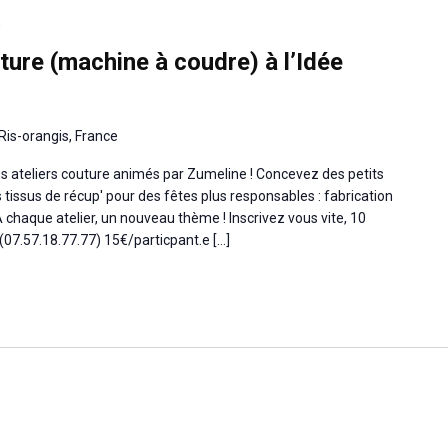
0
ture (machine à coudre) à l’Idée
Ris-orangis, France
 Les ateliers couture animés par Zumeline ! Concevez des petits
 tissus de récup' pour des fêtes plus responsables : fabrication
A chaque atelier, un nouveau thème ! Inscrivez vous vite, 10
(07.57.18.77.77) 15€/particpant.e […]