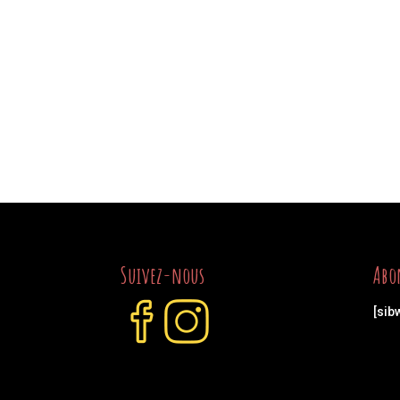
Suivez-nous
Abo
[sib