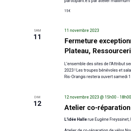
participant.e.s par atelier maximum 
15€
11 novembre 2023
SAM
11
Fermeture exceptionn
Plateau, Ressourcer
L'ensemble des sites de l'Attribut 
2023 ! Les troupes bénévoles et salar
Ris-Orangis restera ouvert samedi
12 novembre 2023 @ 15h00
-
18h0
DIM
12
Atelier co-réparation 
L'idée Halle
rue Eugène Freyssinet, 
Atelier de co-réparation de vélos N