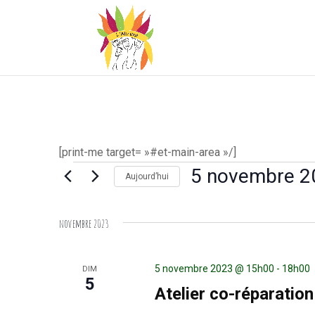
[print-me target= »#et-main-area »/]
Évènements
5 novembre 2
Aujourd’hui
Sélectionnez
une
novembre 2023
date.
5 novembre 2023 @ 15h00
-
18h00
DIM
5
Atelier co-réparation 