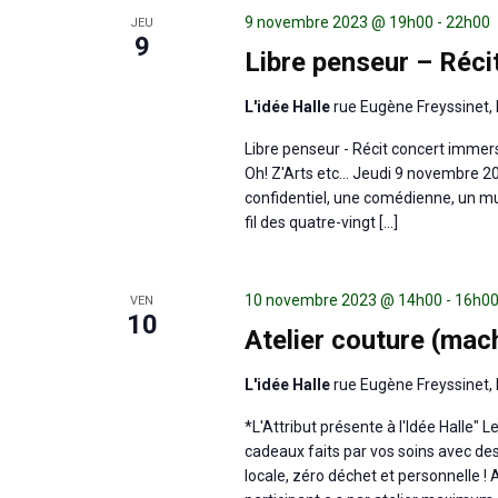
9 novembre 2023 @ 19h00
-
22h00
JEU
9
Libre penseur – Récit
L'idée Halle
rue Eugène Freyssinet, 
Libre penseur - Récit concert immersi
Oh! Z'Arts etc... Jeudi 9 novembre 2
confidentiel, une comédienne, un mus
fil des quatre-vingt […]
10 novembre 2023 @ 14h00
-
16h0
VEN
10
Atelier couture (mach
L'idée Halle
rue Eugène Freyssinet, 
*L'Attribut présente à l'Idée Halle"
cadeaux faits par vos soins avec des
locale, zéro déchet et personnelle ! 