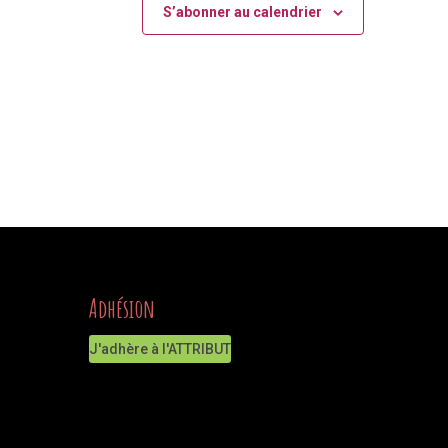
S’abonner au calendrier
Adhésion
J'adhère à l'ATTRIBUT