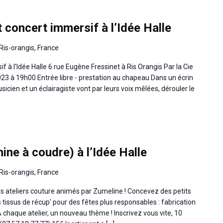
 concert immersif à l’Idée Halle
Ris-orangis, France
f à l'Idée Halle 6 rue Eugène Fressinet à Ris Orangis Par la Cie
023 à 19h00 Entrée libre - prestation au chapeau Dans un écrin
icien et un éclairagiste vont par leurs voix mêlées, dérouler le
0
ine à coudre) à l’Idée Halle
Ris-orangis, France
 Les ateliers couture animés par Zumeline ! Concevez des petits
 tissus de récup' pour des fêtes plus responsables : fabrication
A chaque atelier, un nouveau thème ! Inscrivez vous vite, 10