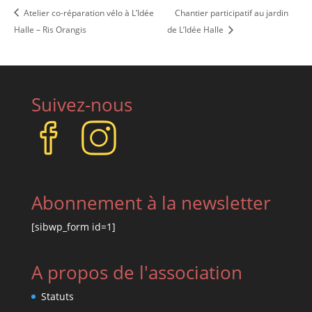
Atelier co-réparation vélo à L’Idée
Chantier participatif au jardin
Halle – Ris Orangis
de L’Idée Halle
Suivez-nous
Abonnement à la newsletter
[sibwp_form id=1]
A propos de l'association
Statuts