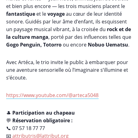
et bien plus encore — les trois musiciens placent le
fantastique
et le
voyage
au cœur de leur identité
sonore. Guidés par leur âme d’enfant, ils esquissent
un paysage musical vibrant, à la croisée du
rock et de
la culture manga
, porté par des influences telles que
Gogo Penguin, Totorro
ou encore
Nobuo Uematsu
.
Avec Artéca, le trio invite le public à embarquer pour
une aventure sensorielle où l’imaginaire s’illumine et
s’écoute.
https://www.youtube.com/@arteca5048
🎩
Participation au chapeau
💬
Réservation obligatoire :
📞 07 57 18 77 77
📧
attributris@lattribut.org