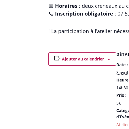
📅
Horaires
: deux créneaux au 
📞
Inscription obligatoire
: 07 5
ℹ️ La participation à l’atelier néc
DÉTA
Ajouter au calendrier
Date :
3 avril
Heure 
14h30 
Prix :
5€
Catégo
d’Évè
Atelie