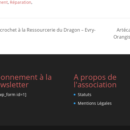
ment
,
Réparation
,
t crochet à la Ressourcerie du Dragon – Evry-
Artéca
Orangi
onnement à la
A propos de
wsletter
l'association
wp_form id=1]
Statuts
Mentions Légales