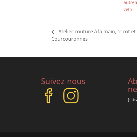
autre
vélo
Atelier couture à la main, tricot e
Courcouronnes
Suivez-nous
Ab
ne
[sib