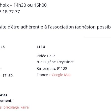
choix – 14h30 ou 16h00
7 18 77 77
essite d’être adhérent·e à l’association (adhésion possib
ILS
LIEU
L’idée Halle
rue Eugène Freyssinet
Ris-orangis
,
91130
:
France
+ Google Map
- 17h30
ries
nement:
rs
,
bricolage
,
Faire