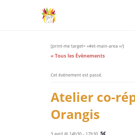
[print-me target= »#et-main-area »/]
« Tous les Évènements
Cet évènement est passé.
Atelier co-rép
Orangis
5€
3 avril @ 14h30
-
17h30