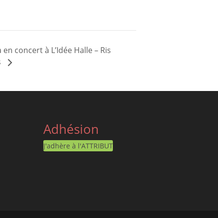
 en concert à L’Idée Halle – Ris
s
Adhésion
J'adhère à l'ATTRIBUT