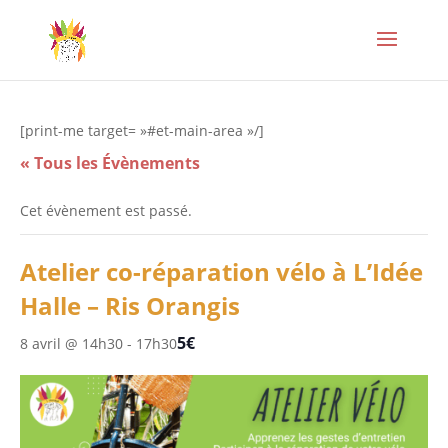
[print-me target= »#et-main-area »/]
« Tous les Évènements
Cet évènement est passé.
Atelier co-réparation vélo à L’Idée
Halle – Ris Orangis
5€
8 avril @ 14h30
-
17h30