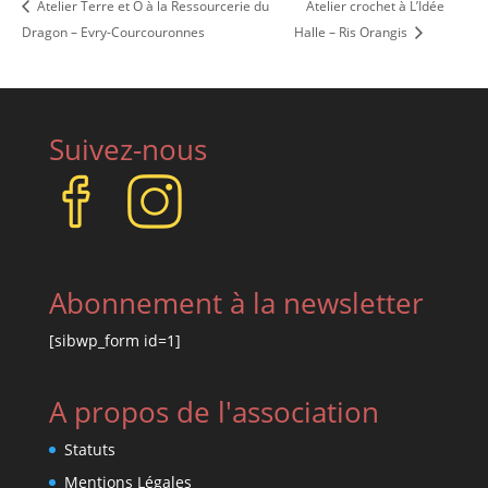
Atelier Terre et Ô à la Ressourcerie du
Atelier crochet à L’Idée
Dragon – Evry-Courcouronnes
Halle – Ris Orangis
Suivez-nous
Abonnement à la newsletter
[sibwp_form id=1]
A propos de l'association
Statuts
Mentions Légales