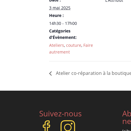
L’Attribut
3 mai 2025
Heure :
14h30 - 17h00
Catégories
d’Évènement:
Ateliers
,
couture
,
Faire
autrement
Atelier co-réparation à la boutiqu
Suivez-nous
Ab
ne