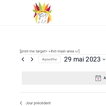
[print-me target= »#et-main-area »/]
Évènements
29 mai 2023
Aujourd’hui
for
Sélectionnez
une
29
A
date.
mai
2023
Jour précédent