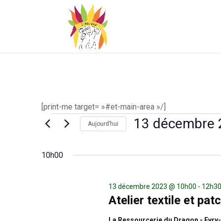
[print-me target= »#et-main-area »/]
Évènements
13 décembre 
Aujourd’hui
for
Sélectionnez
une
10h00
13
date.
décembre
13 décembre 2023 @ 10h00
-
12h3
2023
Atelier textile et p
La Ressourcerie du Dragon - Evr