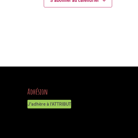
S’abonner au calendrier
Adhésion
J'adhère à l'ATTRIBUT