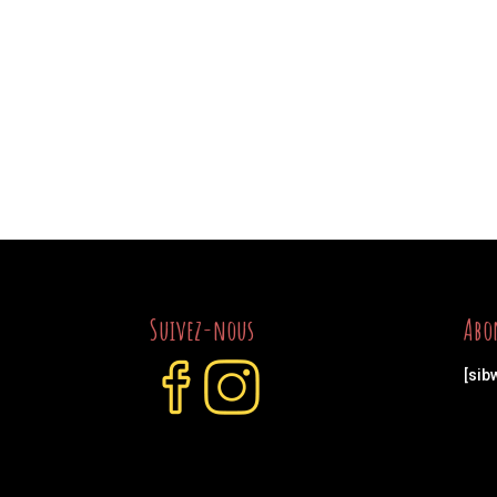
Suivez-nous
Abo
[sib