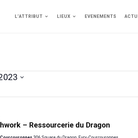
L’ATTRIBUT
LIEUX
EVENEMENTS
ACTU
2023
0
atchwork – Ressourcerie du Dragon
y-Courcouronnes
306 Square du Dragon, Evry-Courcouronnes