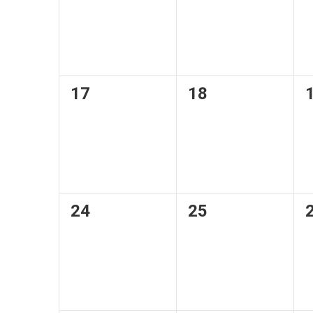
0
0
17
18
évènement,
évènement,
0
0
24
25
évènement,
évènement,