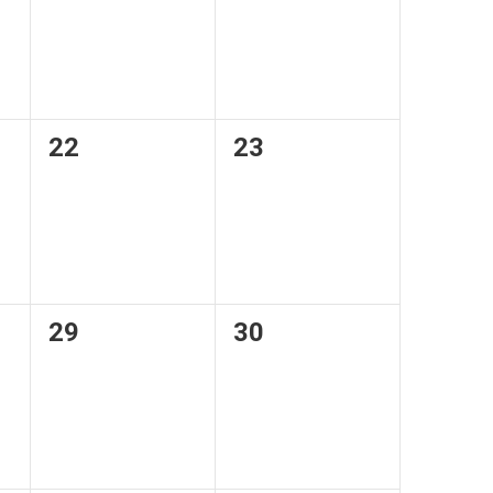
0
0
22
23
,
évènement,
évènement,
0
0
29
30
,
évènement,
évènement,