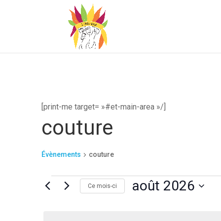
[print-me target= »#et-main-area »/]
couture
Évènements
couture
Évènements
août 2026
Ce mois-ci
Sélectionnez
une