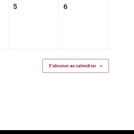
0
0
5
6
,
évènement,
évènement,
S’abonner au calendrier