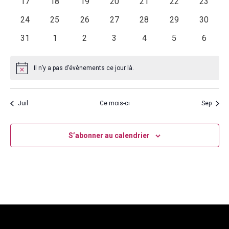
0
0
0
0
0
0
0
17
18
19
20
21
22
23
évènements
évènements
évènements
évènements
évènements
évènements
évènem
0
0
0
0
0
0
0
24
25
26
27
28
29
30
évènements
évènements
évènements
évènements
évènements
évènements
évènem
0
0
0
0
0
0
0
31
1
2
3
4
5
6
évènements
évènements
évènements
évènements
évènements
évènements
évènem
Il n’y a pas d’évènements ce jour là.
Notice
Juil
Ce mois-ci
Sep
S’abonner au calendrier