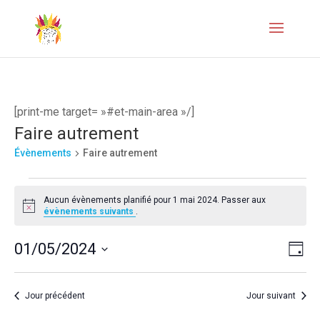
[print-me target= »#et-main-area »/]
Faire autrement
Évènements
Faire autrement
Évènements
Aucun évènements planifié pour 1 mai 2024. Passer aux
for
Notice
évènements suivants
.
1
Naviga
Navi
01/05/2024
Jour
mai
de
par
Sélectionnez
2024
vues
une
consul
Jour précédent
Jour suivant
Évèn
date.