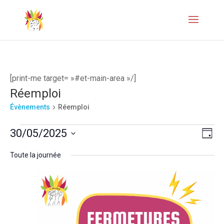
[print-me target= »#et-main-area »/]
Réemploi
Évènements
Réemploi
Évènements
Naviga
Navi
30/05/2025
Jour
de
for
par
Sélectionnez
Toute la journée
vues
une
30
consul
Évèn
date.
mai
2025