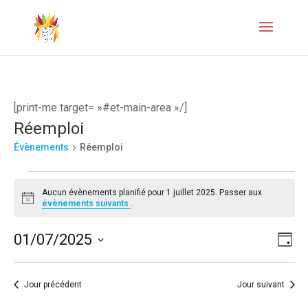
[print-me target= »#et-main-area »/]
Réemploi
Évènements
Réemploi
Évènements
Aucun évènements planifié pour 1 juillet 2025. Passer aux
for
Notice
évènements suivants
.
1
Naviga
Navi
01/07/2025
Jour
juillet
de
par
Sélectionnez
2025
vues
une
consul
Jour précédent
Jour suivant
Évèn
date.