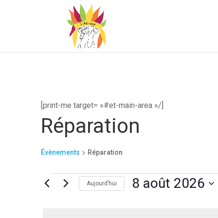
[print-me target= »#et-main-area »/]
Réparation
Évènements
Réparation
Évènements
8 août 2026
Aujourd’hui
for
Sélectionnez
8
une