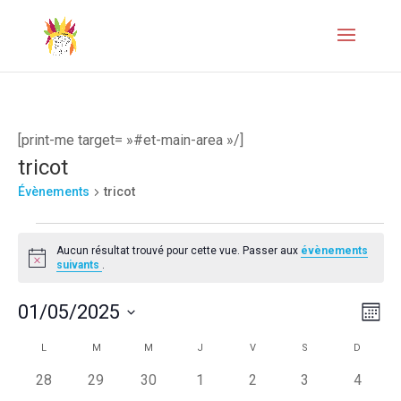
[print-me target= »#et-main-area »/]
tricot
Évènements
tricot
Évènements
Aucun résultat trouvé pour cette vue. Passer aux
évènements
Notice
suivants
.
Naviga
Navi
01/05/2025
Mois
de
par
Sélectionnez
Calendrier
L
LUNDI
M
MARDI
M
MERCREDI
J
JEUDI
V
VENDREDI
S
SAMEDI
D
DIMANC
vues
une
consul
de
0
0
0
0
0
0
0
28
29
30
1
2
3
4
Évèn
date.
évènements
évènements
évènements
évènements
évènements
évènements
évènem