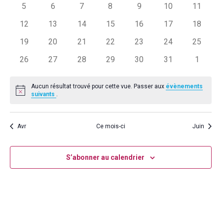
Évènements
0
0
0
0
0
0
0
5
6
7
8
9
10
11
évènements
évènements
évènements
évènements
évènements
évènements
évènem
0
0
0
0
0
0
0
12
13
14
15
16
17
18
évènements
évènements
évènements
évènements
évènements
évènements
évènem
0
0
0
0
0
0
0
19
20
21
22
23
24
25
évènements
évènements
évènements
évènements
évènements
évènements
évènem
0
0
0
0
0
0
0
26
27
28
29
30
31
1
évènements
évènements
évènements
évènements
évènements
évènements
évènem
Aucun résultat trouvé pour cette vue. Passer aux
évènements
Notice
suivants
.
Avr
Ce mois-ci
Juin
S’abonner au calendrier