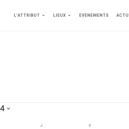
L’ATTRIBUT
LIEUX
EVENEMENTS
ACTU
24
RCREDI
J
JEUDI
V
VENDREDI