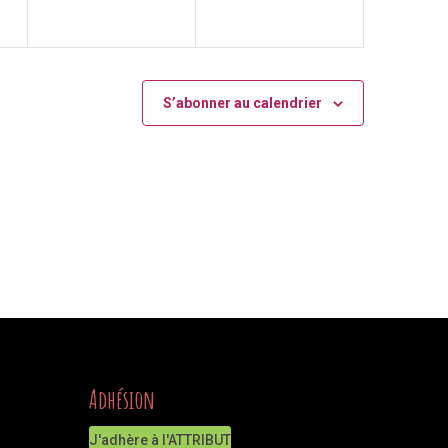
S’abonner au calendrier
Adhésion
J'adhère à l'ATTRIBUT