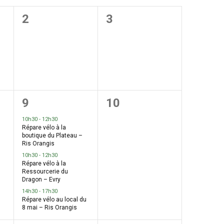
Évènement
0
0
2
3
,
évènement,
évènement,
3
0
9
10
,
évènements,
évènement,
10h30
-
12h30
Répare vélo à la
boutique du Plateau –
Ris Orangis
10h30
-
12h30
Répare vélo à la
Ressourcerie du
Dragon – Evry
14h30
-
17h30
Répare vélo au local du
8 mai – Ris Orangis