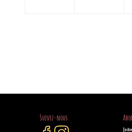
Suivez-nous
Abo
[sib