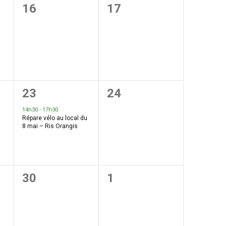
0
0
16
17
,
évènement,
évènement,
1
0
23
24
,
évènement,
évènement,
14h30
-
17h30
Répare vélo au local du
8 mai – Ris Orangis
0
0
30
1
,
évènement,
évènement,