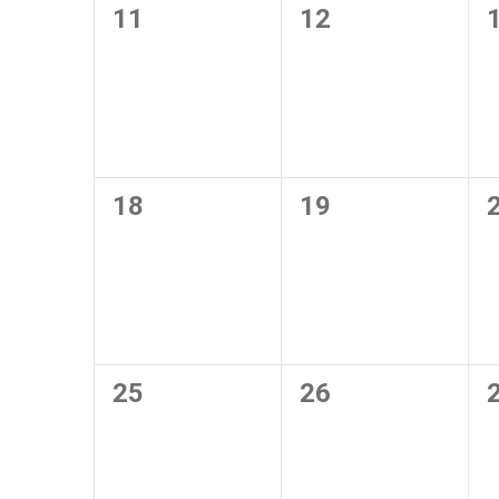
0
0
11
12
évènement,
évènement,
0
0
18
19
évènement,
évènement,
0
0
25
26
évènement,
évènement,