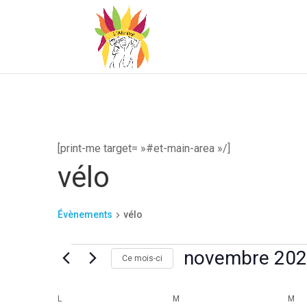
[print-me target= »#et-main-area »/]
vélo
Évènements
vélo
Évènements
novembre 20
Ce mois-ci
Sélectionnez
une
Calendrier
L
LUNDI
M
MARDI
M
ME