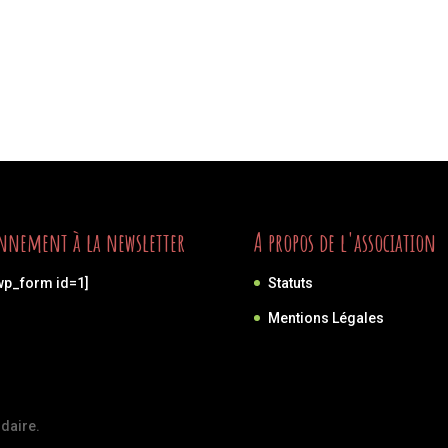
nnement à la newsletter
A propos de l'association
wp_form id=1]
Statuts
Mentions Légales
idaire.