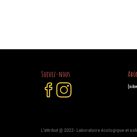
Suivez-nous
Abo
[sib
L'attribut @ 2022- Laboratoire écologique et sol