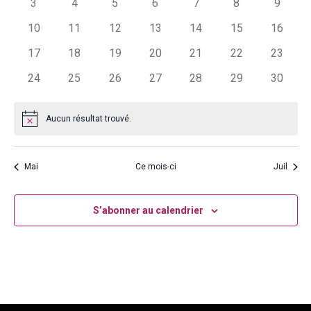
Évènements
0
0
0
0
0
0
0
3
4
5
6
7
8
9
évènements
évènements
évènements
évènements
évènements
évènements
évènem
0
0
0
0
0
0
0
10
11
12
13
14
15
16
évènements
évènements
évènements
évènements
évènements
évènements
évènem
0
0
0
0
0
0
0
17
18
19
20
21
22
23
évènements
évènements
évènements
évènements
évènements
évènements
évènem
0
0
0
0
0
0
0
24
25
26
27
28
29
30
évènements
évènements
évènements
évènements
évènements
évènements
évènem
Aucun résultat trouvé.
Notice
Mai
Ce mois-ci
Juil
S’abonner au calendrier