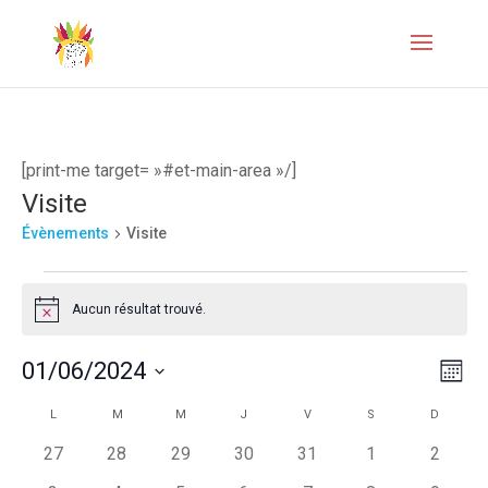
[print-me target= »#et-main-area »/]
Visite
Évènements
Visite
Évènements
Aucun résultat trouvé.
Notice
Naviga
Navi
01/06/2024
Mois
de
par
Sélectionnez
Calendrier
L
LUNDI
M
MARDI
M
MERCREDI
J
JEUDI
V
VENDREDI
S
SAMEDI
D
DIMANC
vues
une
consul
de
0
0
0
0
0
0
0
27
28
29
30
31
1
2
Évèn
date.
évènements
évènements
évènements
évènements
évènements
évènements
évènem