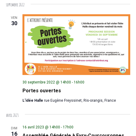
septembre 2022
VEN
30
30 septembre 2022 @ 14h00
-
16h00
Portes ouvertes
L'idée Halle
rue Eugène Freyssinet, Ris-orangis, France
avril 2023
16 avril 2023 @ 14h00
-
17h00
DIM
16
Assemblée Générale à Evry-Courcouronnes