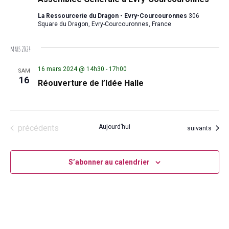
La Ressourcerie du Dragon - Evry-Courcouronnes
306
Square du Dragon, Evry-Courcouronnes, France
mars 2024
16 mars 2024 @ 14h30
-
17h00
SAM
16
Réouverture de l’Idée Halle
Évènements
précédents
Aujourd’hui
Évènements
suivants
S’abonner au calendrier