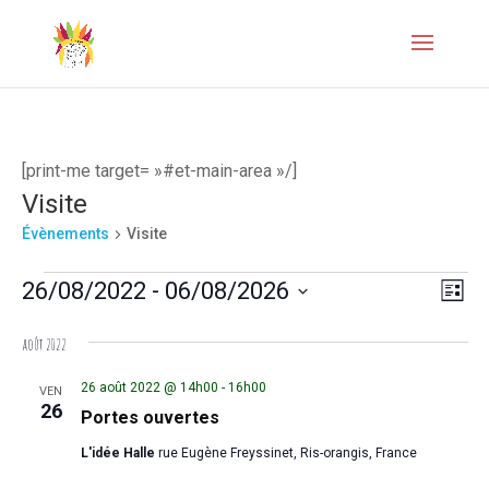
[print-me target= »#et-main-area »/]
Visite
Évènements
Visite
Évènements
Naviga
Navi
26/08/2022
 - 
06/08/2026
Liste
de
par
Sélectionnez
août 2022
vues
une
consul
Évèn
date.
26 août 2022 @ 14h00
-
16h00
VEN
26
Portes ouvertes
L'idée Halle
rue Eugène Freyssinet, Ris-orangis, France