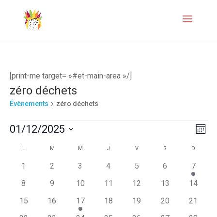
[print-me target= »#et-main-area »/]
zéro déchets
Évènements
zéro déchets
Évènements
Naviga
Navi
01/12/2025
Mois
de
par
Sélectionnez
Calendrier
L
LUNDI
M
MARDI
M
MERCREDI
J
JEUDI
V
VENDREDI
S
SAMEDI
D
DIMANC
vues
une
consul
de
0
0
0
0
0
0
1
1
2
3
4
5
6
7
Évèn
date.
évènements
évènements
évènements
évènements
évènements
évènements
évènem
Évènements
0
0
0
0
0
0
0
8
9
10
11
12
13
14
évènements
évènements
évènements
évènements
évènements
évènements
évènem
0
0
1
0
0
0
0
15
16
17
18
19
20
21
évènements
évènements
évènement
évènements
évènements
évènements
évènem