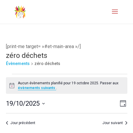
[print-me target= »#et-main-area »/]
zéro déchets
Évènements
zéro déchets
Évènements
Aucun évènements planifié pour 19 octobre 2025. Passer aux
for
Notice
évènements suivants
.
19
Naviga
Navi
19/10/2025
Jour
octobre
de
par
Sélectionnez
2025
vues
une
consul
Jour précédent
Jour suivant
Évèn
date.