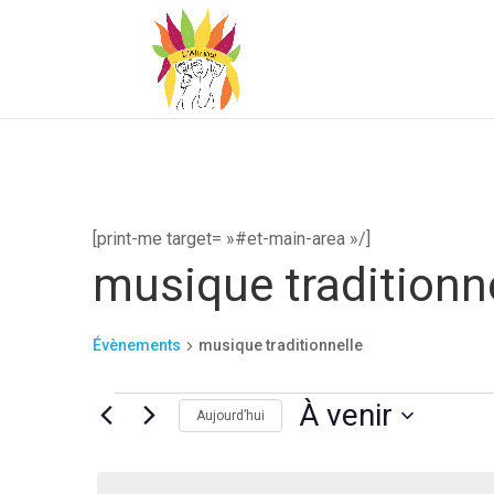
[print-me target= »#et-main-area »/]
musique traditionn
Évènements
musique traditionnelle
Évènements
À venir
Aujourd’hui
Sélectionnez
une