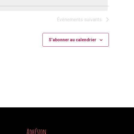
Évènement
Évènements
suivants
S’abonner au calendrier
Adhésion