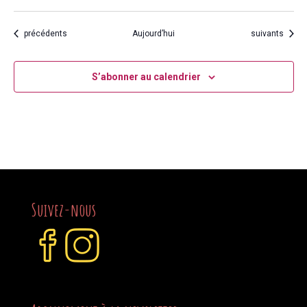
Évènements
Évènements
précédents
Aujourd’hui
suivants
S’abonner au calendrier
Suivez-nous