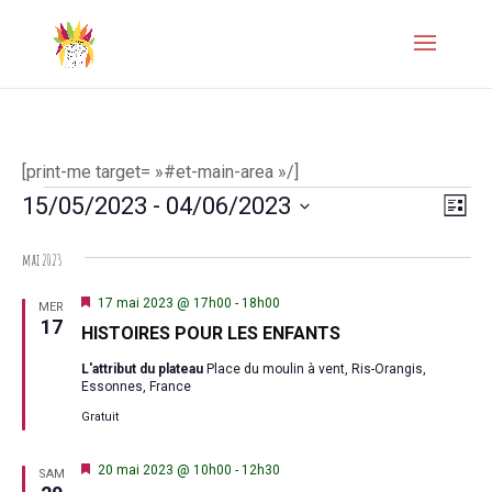
[print-me target= »#et-main-area »/]
Évènements
Naviga
Navi
15/05/2023
 - 
04/06/2023
Liste
de
par
Sélectionnez
mai 2023
vues
une
consul
Évèn
date.
Mis
17 mai 2023 @ 17h00
-
18h00
MER
en
17
HISTOIRES POUR LES ENFANTS
avant
L'attribut du plateau
Place du moulin à vent, Ris-Orangis,
Essonnes, France
Gratuit
Mis
20 mai 2023 @ 10h00
-
12h30
SAM
en