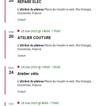
20
REPARE ELEC
avant
L'attribut du plateau
Place du moulin à vent, Ris-Orangis,
Essonnes, France
Gratuit
Mis
20 mai 2023 @ 14h30
-
17h00
SAM
en
20
ATELIER COUTURE
avant
L'attribut du plateau
Place du moulin à vent, Ris-Orangis,
Essonnes, France
Gratuit
Mis
24 mai 2023 @ 10h00
-
12h30
MER
en
24
Atelier vélo
avant
L'attribut du plateau
Place du moulin à vent, Ris-Orangis,
Essonnes, France
Gratuit
Mis
26 mai 2023 @ 8h00
-
17h00
VEN