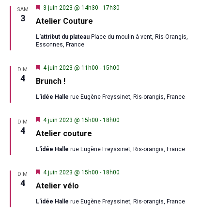
Mis
3 juin 2023 @ 14h30
-
17h30
SAM
en
3
Atelier Couture
avant
L'attribut du plateau
Place du moulin à vent, Ris-Orangis,
Essonnes, France
Mis
4 juin 2023 @ 11h00
-
15h00
DIM
en
4
Brunch !
avant
L'idée Halle
rue Eugène Freyssinet, Ris-orangis, France
Mis
4 juin 2023 @ 15h00
-
18h00
DIM
en
4
Atelier couture
avant
L'idée Halle
rue Eugène Freyssinet, Ris-orangis, France
Mis
4 juin 2023 @ 15h00
-
18h00
DIM
en
4
Atelier vélo
avant
L'idée Halle
rue Eugène Freyssinet, Ris-orangis, France