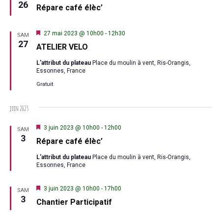
en
26
Répare café élèc’
avant
Mis
27 mai 2023 @ 10h00
-
12h30
SAM
en
27
ATELIER VELO
avant
L'attribut du plateau
Place du moulin à vent, Ris-Orangis,
Essonnes, France
Gratuit
juin 2023
Mis
3 juin 2023 @ 10h00
-
12h00
SAM
en
3
Répare café élèc’
avant
L'attribut du plateau
Place du moulin à vent, Ris-Orangis,
Essonnes, France
Mis
3 juin 2023 @ 10h00
-
17h00
SAM
en
3
Chantier Participatif
avant