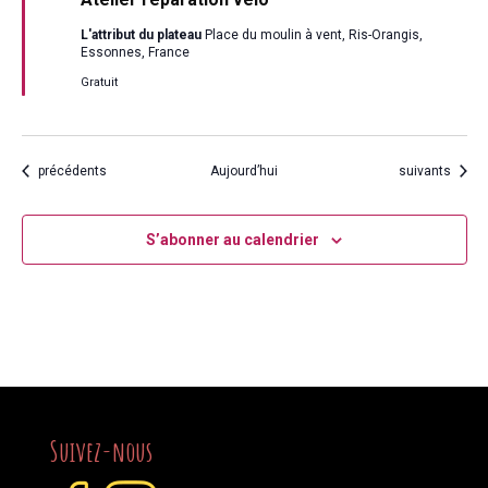
avant
L'attribut du plateau
Place du moulin à vent, Ris-Orangis,
Essonnes, France
Gratuit
Évènements
Évènements
précédents
Aujourd’hui
suivants
S’abonner au calendrier
Suivez-nous