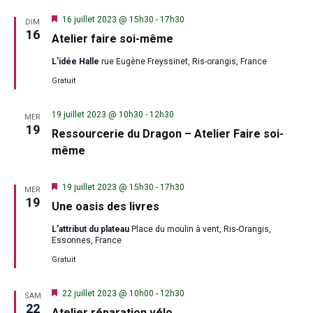
Mis
16 juillet 2023 @ 15h30
-
17h30
DIM
en
16
Atelier faire soi-même
avant
L'idée Halle
rue Eugène Freyssinet, Ris-orangis, France
Gratuit
19 juillet 2023 @ 10h30
-
12h30
MER
19
Ressourcerie du Dragon – Atelier Faire soi-
même
Mis
19 juillet 2023 @ 15h30
-
17h30
MER
en
19
Une oasis des livres
avant
L'attribut du plateau
Place du moulin à vent, Ris-Orangis,
Essonnes, France
Gratuit
Mis
22 juillet 2023 @ 10h00
-
12h30
SAM
en
22
Atelier réparation vélo