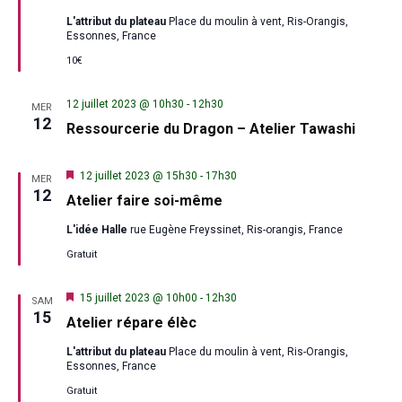
L'attribut du plateau
Place du moulin à vent, Ris-Orangis,
Essonnes, France
10€
12 juillet 2023 @ 10h30
-
12h30
MER
12
Ressourcerie du Dragon – Atelier Tawashi
Mis
12 juillet 2023 @ 15h30
-
17h30
MER
en
12
Atelier faire soi-même
avant
L'idée Halle
rue Eugène Freyssinet, Ris-orangis, France
Gratuit
Mis
15 juillet 2023 @ 10h00
-
12h30
SAM
en
15
Atelier répare élèc
avant
L'attribut du plateau
Place du moulin à vent, Ris-Orangis,
Essonnes, France
Gratuit