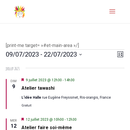
[print-me target= »#et-main-area »/]
Évènements
Naviga
Navi
09/07/2023
 - 
22/07/2023
Liste
de
par
Sélectionnez
juillet 2023
vues
une
consul
Évèn
date.
Mis
9 juillet 2023 @ 12h30
-
14h30
DIM
en
9
Atelier tawashi
avant
L'idée Halle
rue Eugène Freyssinet, Ris-orangis, France
Gratuit
Mis
12 juillet 2023 @ 10h00
-
12h30
MER
en
12
Atelier faire soi-même
avant