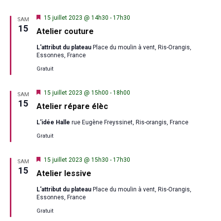
Mis
15 juillet 2023 @ 14h30
-
17h30
SAM
en
15
Atelier couture
avant
L'attribut du plateau
Place du moulin à vent, Ris-Orangis,
Essonnes, France
Gratuit
Mis
15 juillet 2023 @ 15h00
-
18h00
SAM
en
15
Atelier répare élèc
avant
L'idée Halle
rue Eugène Freyssinet, Ris-orangis, France
Gratuit
Mis
15 juillet 2023 @ 15h30
-
17h30
SAM
en
15
Atelier lessive
avant
L'attribut du plateau
Place du moulin à vent, Ris-Orangis,
Essonnes, France
Gratuit