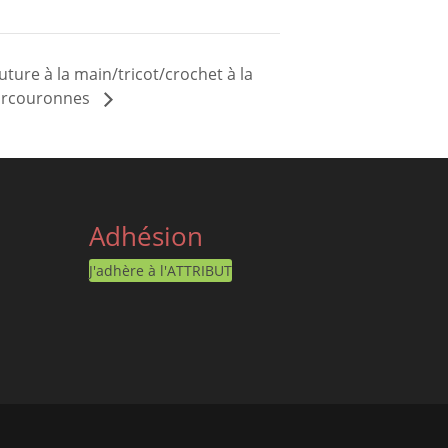
uture à la main/tricot/crochet à la
ourcouronnes
Adhésion
J'adhère à l'ATTRIBUT