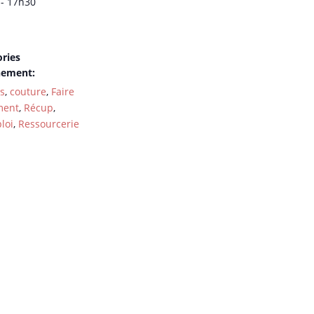
- 17h30
ries
nement:
rs
,
couture
,
Faire
ment
,
Récup
,
loi
,
Ressourcerie