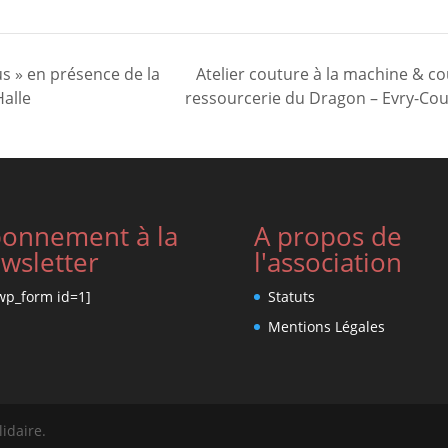
s » en présence de la
Atelier couture à la machine & co
Halle
ressourcerie du Dragon – Evry-C
onnement à la
A propos de
wsletter
l'association
wp_form id=1]
Statuts
Mentions Légales
lidaire.