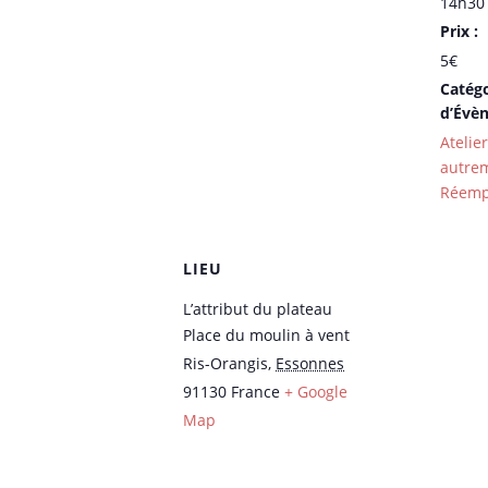
14h30 
Prix :
5€
Catégo
d’Évè
Atelie
autre
Réemp
LIEU
L’attribut du plateau
Place du moulin à vent
Ris-Orangis
,
Essonnes
91130
France
+ Google
Map