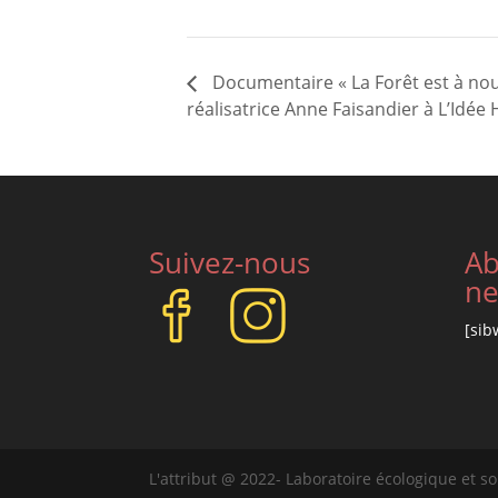
Documentaire « La Forêt est à nou
réalisatrice Anne Faisandier à L’Idée 
Suivez-nous
Ab
ne
[sib
L'attribut @ 2022- Laboratoire écologique et so