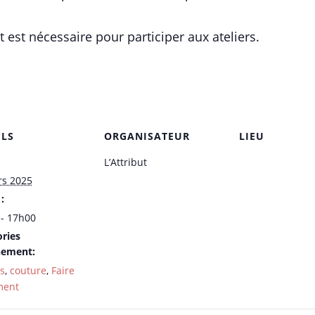
 est nécessaire pour participer aux ateliers.
ILS
ORGANISATEUR
LIEU
L’Attribut
rs 2025
:
- 17h00
ries
nement:
rs
,
couture
,
Faire
ment