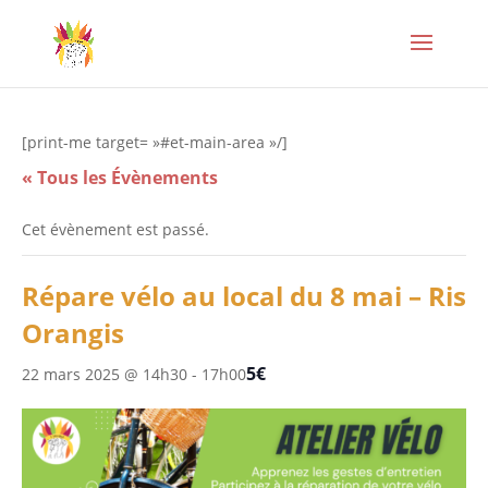
[print-me target= »#et-main-area »/]
« Tous les Évènements
Cet évènement est passé.
Répare vélo au local du 8 mai – Ris
Orangis
5€
22 mars 2025 @ 14h30
-
17h00