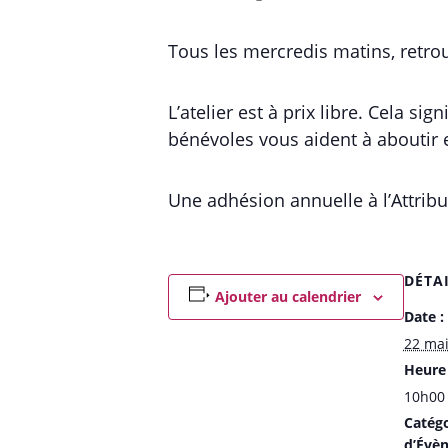
Tous les mercredis matins, retrou
L’atelier est à prix libre. Cela s
bénévoles vous aident à aboutir 
Une adhésion annuelle à l’Attribut
DÉTA
Ajouter au calendrier
Date :
22 mai
Heure 
10h00 
Catégo
d’Évè