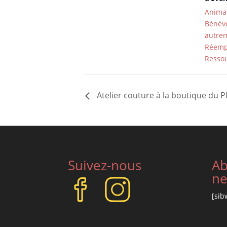
Anima
Bénévo
autre
Réemp
Ressou
Atelier couture à la boutique du P
Suivez-nous
Ab
ne
[sib