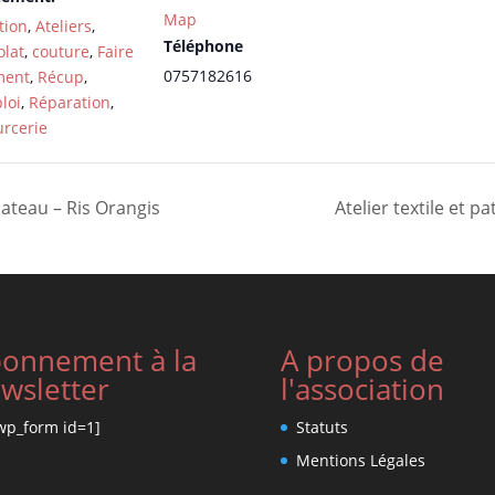
Map
tion
,
Ateliers
,
Téléphone
lat
,
couture
,
Faire
0757182616
ment
,
Récup
,
loi
,
Réparation
,
rcerie
lateau – Ris Orangis
Atelier textile et
onnement à la
A propos de
wsletter
l'association
wp_form id=1]
Statuts
Mentions Légales