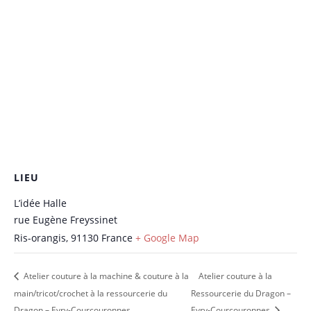
LIEU
L’idée Halle
rue Eugène Freyssinet
Ris-orangis
,
91130
France
+ Google Map
Atelier couture à la machine & couture à la
Atelier couture à la
main/tricot/crochet à la ressourcerie du
Ressourcerie du Dragon –
Dragon – Evry-Courcouronnes
Evry-Courcouronnes