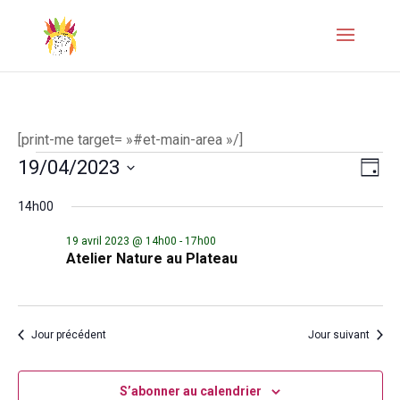
[print-me target= »#et-main-area »/]
Évènements
Naviga
Navi
19/04/2023
Jour
de
par
Sélectionnez
for
14h00
vues
une
consul
19
Évèn
date.
19 avril 2023 @ 14h00
-
17h00
Atelier Nature au Plateau
avril
2023
Jour précédent
Jour suivant
S’abonner au calendrier