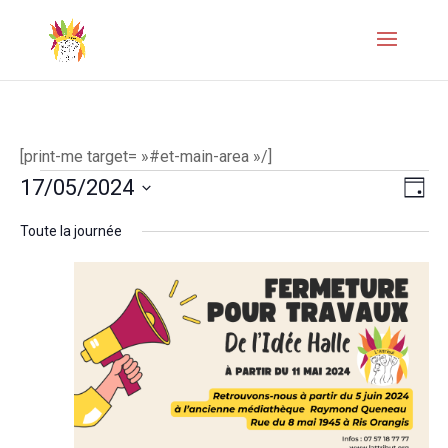
[print-me target= »#et-main-area »/]
Évènements
Naviga
Navi
17/05/2024
Jour
de
par
Sélectionnez
for
Toute la journée
vues
une
consul
17
Évèn
date.
mai
2024