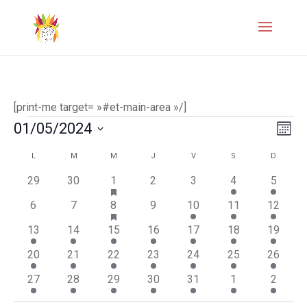
[print-me target= »#et-main-area »/]
Évènements
Naviga
Navi
01/05/2024
Mois
de
par
Sélectionnez
Calendrier
L
LUNDI
M
MARDI
M
MERCREDI
J
JEUDI
V
VENDREDI
S
SAMEDI
D
DIMANC
vues
une
consul
has
de
0
0
1
0
0
4
1
29
30
1
2
3
4
5
Évèn
date.
featured
évènements
évènements
évènement
évènements
évènements
évènements
évènem
Évènements
has
0
0
1
évènements
0
1
2
1
6
7
8
9
10
11
12
featured
évènements
évènements
évènement
évènements
évènement
évènements
évènem
1
1
3
évènements
1
1
2
1
13
14
15
16
17
18
19
évènement
évènement
évènements
évènement
évènement
évènements
évènem
1
1
2
1
1
4
1
20
21
22
23
24
25
26
évènement
évènement
évènements
évènement
évènement
évènements
évènem
1
1
2
1
1
1
1
27
28
29
30
31
1
2
évènement
évènement
évènements
évènement
évènement
évènement
évènem